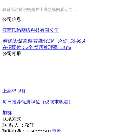
联系我时请说明是在上高热线网看到的…
公司信息
江西玖珞网络科技有限公司
新媒体/短视频/直播/MCN | 合资 | 50-99人
在招职位：
2
个
简历处理率：
83%
公司相册
上高求职群
每日推荐优质职位（仅限求职者）
加群
联系方式
联 系 人 ：
孜轩
联系电话：
1366****911
查看