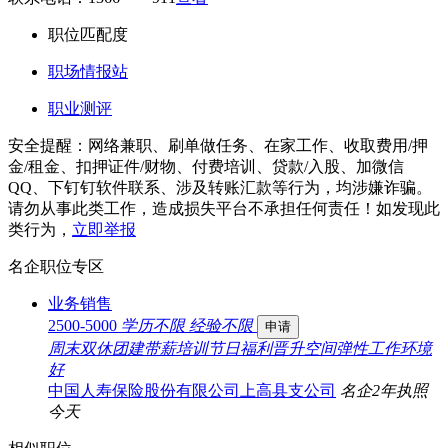
职位匹配度
职场情报站
职业测评
安全提醒：网络兼职、刷单做任务、在家工作、收取费用/押
金/租金、扣押证件/财物、付费培训、贷款/入股、加微信
QQ、下钉钉软件联系、涉及转账汇款等行为，均涉嫌诈骗。
请勿从事此类工作，造成损失平台不承担任何责任！如发现此
类行为，
立即举报
名企职位专区
业务销售
2500-5000
学历不限
经验不限
申请
周末双休
团建
带薪培训
节日福利
晋升空间
弹性工作
环境
好
中国人寿保险股份有限公司上高县支公司
名企
2年
执照
今天